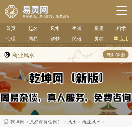
首页
起名
风水
生肖
星座
相术
命理
周易
解梦
民俗
灵签
应用
商业风水
老师算命
乾坤网（原易灵算命网）
>
风水
>
商业风水
>