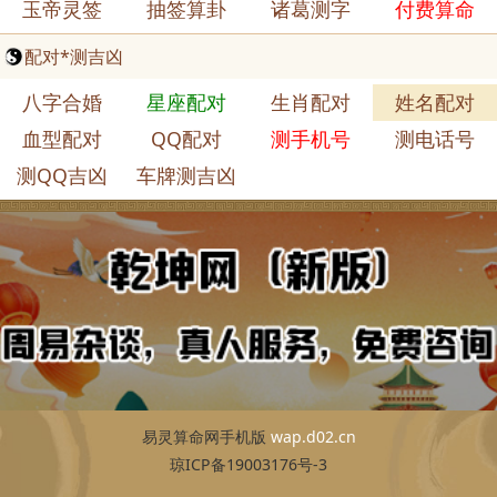
玉帝灵签
抽签算卦
诸葛测字
付费算命
配对*测吉凶
八字合婚
星座配对
生肖配对
姓名配对
血型配对
QQ配对
测手机号
测电话号
测QQ吉凶
车牌测吉凶
易灵算命网手机版
wap.d02.cn
琼ICP备19003176号-3