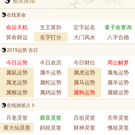
相关应用
在线算命
命运天机
文王算卦
定字起名
童子命查询
算命财运
名字打分
大门风水
八字合婚
2019运势 吉日
今日运势
今日农历
今日财位
周公解梦
属鼠运势
属牛运势
属虎运势
属兔运势
属龙运势
属蛇运势
属马运势
属羊运势
属猴运势
属鸡运势
属狗运势
属猪运势
在线抽签占卜
月老灵签
观音灵签
吕祖灵签
关帝灵签
黄大仙灵签
妈祖灵签
财神灵签
佛祖灵签