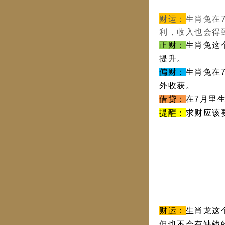
财运：
生肖兔在
利，收入也会得
正财：
生肖兔这
提升。
偏财：
生肖兔在
外收获。
借贷：
在7月里
提醒：
求财应该
财运：
生肖龙这
但也不会有缺钱