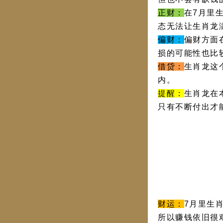
正财：
在7月里
态无法让生肖龙
偏财：
偏财方面
损的可能性也比
借贷：
生肖龙这
内。
提醒：
生肖龙在
只有不断付出才
财运：
7月里生
所以赚钱依旧很