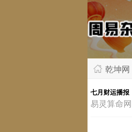
乾坤网
七月财运播报
易灵算命网 时