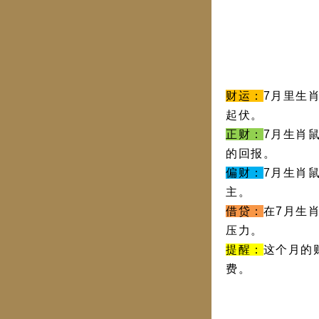
财运：
7月里生
起伏。
正财：
7月生肖
的回报。
偏财：
7月生肖
主。
借贷：
在7月生
压力。
提醒：
这个月的
费。