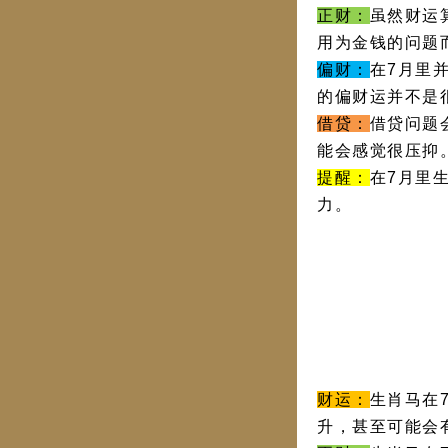
正财：
虽然财运
用为金钱的问题
偏财：
在7月里
的偏财运并不是
借贷：
借贷问题
能会感觉很压抑
提醒：
在7月里
力。
财运：
生肖马在
升，甚至可能会