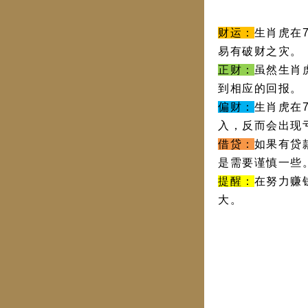
财运：
生肖虎在
易有破财之灾。
正财：
虽然生肖
到相应的回报。
偏财：
生肖虎在
入，反而会出现
借贷：
如果有贷
是需要谨慎一些
提醒：
在努力赚
大。