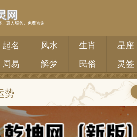
起名
风水
生肖
星座
周易
解梦
民俗
灵签
运势