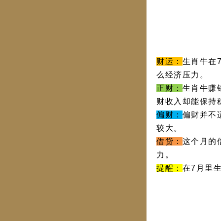
财
运：
生肖牛在
么经济压力。
正财：
生肖牛赚
财收入却能保持
偏
财：
偏财并不
较大。
借贷：
这个月的
力。
提醒：
在7月里