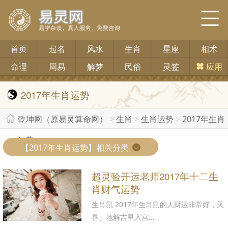
首页
起名
风水
生肖
星座
相术
命理
周易
解梦
民俗
灵签
应用
2017年生肖运势
乾坤网（原易灵算命网）
>
生肖
>
生肖运势
>
2017年生肖
运势
>
【2017年生肖运势】相关分类
超灵验开运老师2017年十二生
肖财气运势
生肖鼠 2017年生肖鼠的人财运非常好，天
喜、地解吉星入宫...