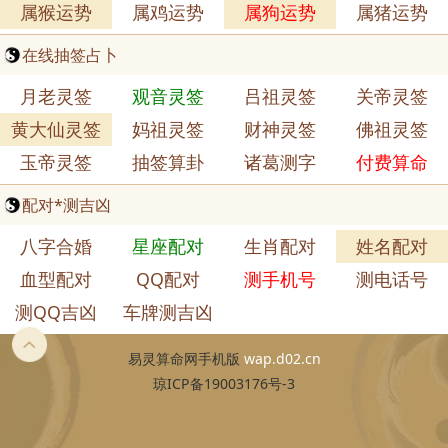
属猴运势
属鸡运势
属狗运势
属猪运势
在线抽签占卜
月老灵签
观音灵签
吕祖灵签
关帝灵签
黄大仙灵签
妈祖灵签
财神灵签
佛祖灵签
玉帝灵签
抽签算卦
诸葛测字
付费算命
配对*测吉凶
八字合婚
星座配对
生肖配对
姓名配对
血型配对
QQ配对
测手机号
测电话号
测QQ吉凶
车牌测吉凶
易灵算命网手机版
wap.d02.cn
琼ICP备19003176号-3