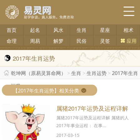
首页
起名
风水
生肖
星座
相术
命理
周易
解梦
民俗
灵签
应用
2017年生肖运势
乾坤网（原易灵算命网）
>
生肖
>
生肖运势
>
2017年生肖
运势
>
【2017年生肖运势】相关分类
属猪2017年运势及运程详解
属猪2017年运势及运程详解 属猪的人
2017年事业运程： 在事...
2017-03-15