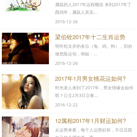
属鼠的人2017年运程概括 来到2017年丁
酉鸡年，属鼠人其实...
2016-12-26
梁伯铨2017年十二生肖运势
明年犯太岁的各位（兔、鸡、狗），切勿
做危险运动，例如：...
2016-12-26
2017年1月男女桃花运如何?
时光老人来到了2017年，男女情缘会如何
呢？公立2月3日立春...
2016-12-22
12属相2017年1月财运如何?
从运势来看，每个人运势好坏，不仅仅跟