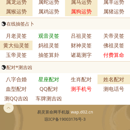
属龙运势
属蛇运势
属马运势
属羊运势
属猴运势
属鸡运势
属狗运势
属猪运势
在线抽签占卜
月老灵签
观音灵签
吕祖灵签
关帝灵签
黄大仙灵签
妈祖灵签
财神灵签
佛祖灵签
玉帝灵签
抽签算卦
诸葛测字
付费算命
配对*测吉凶
八字合婚
星座配对
生肖配对
姓名配对
血型配对
QQ配对
测手机号
测电话号
测QQ吉凶
车牌测吉凶
易灵算命网手机版
wap.d02.cn
琼ICP备19003176号-3